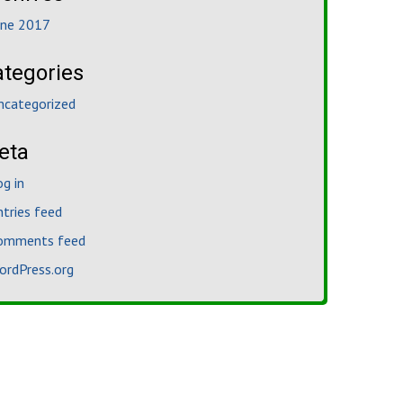
une 2017
ategories
ncategorized
eta
og in
ntries feed
omments feed
ordPress.org