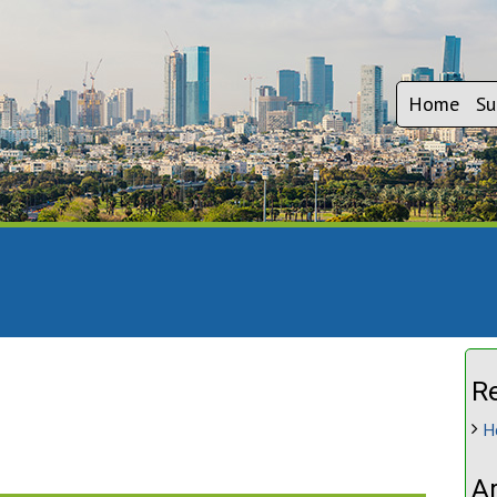
Home
Su
R
H
A