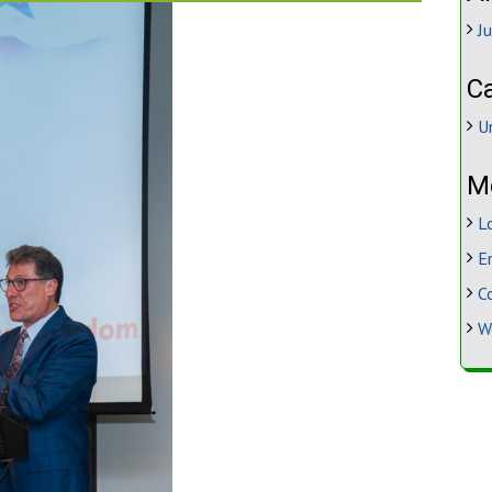
J
C
U
M
L
E
C
W